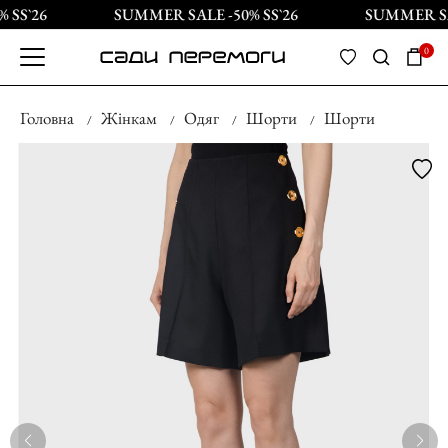
SS`26
SUMMER SALE -50% SS`26
SUMMER SAL
0
Головна
Жінкам
Одяг
Шорти
Шорти