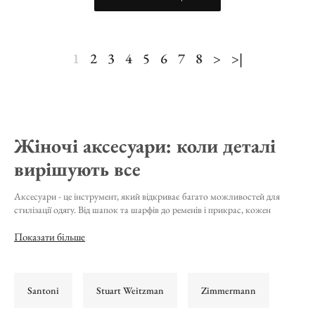
1
2
3
4
5
6
7
8
>
>|
Жіночі аксесуари: коли деталі
вирішують все
Аксесуари - це інструмент, який відкриває багато можливостей для
стилізації одягу. Від шапок та шарфів до ременів і прикрас, кожен
елемент у сучасному жіночому образі працює як єдиний механізм.
Показати більше
Брендові головні убори для
жінок
Santoni
Stuart Weitzman
Zimmermann
Головні убори вже давно перестали бути суто практичним аксесуаром.