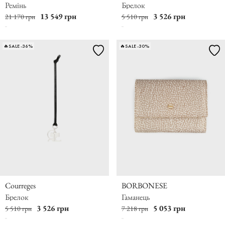
Ремінь
Брелок
13 549 грн
3 526 грн
21 170 грн
5 510 грн
🔥SALE -36%
🔥SALE -30%
Courreges
BORBONESE
Брелок
Гаманець
3 526 грн
5 053 грн
5 510 грн
7 218 грн