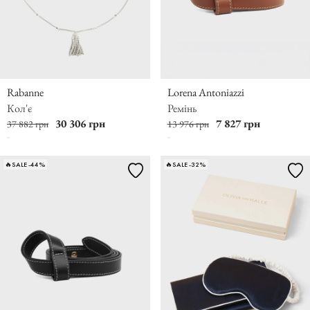
Rabanne
Lorena Antoniazzi
Кол'є
Ремінь
30 306 грн
7 827 грн
37 882 грн
13 976 грн
🔥SALE -44%
🔥SALE -32%