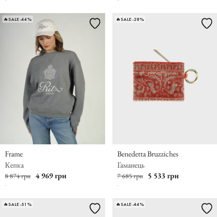
🔥SALE -44%
🔥SALE -28%
Frame
Benedetta Bruzziches
Кепка
Гаманець
4 969 грн
5 533 грн
8 874 грн
7 685 грн
🔥SALE -51%
🔥SALE -44%