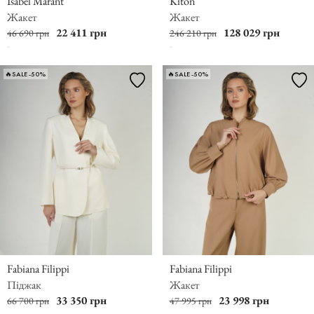
Isabel Marant
Kiton
Жакет
Жакет
22 411 грн
128 029 грн
46 690 грн
246 210 грн
🔥SALE -50%
🔥SALE -50%
Fabiana Filippi
Fabiana Filippi
Піджак
Жакет
33 350 грн
23 998 грн
66 700 грн
47 995 грн