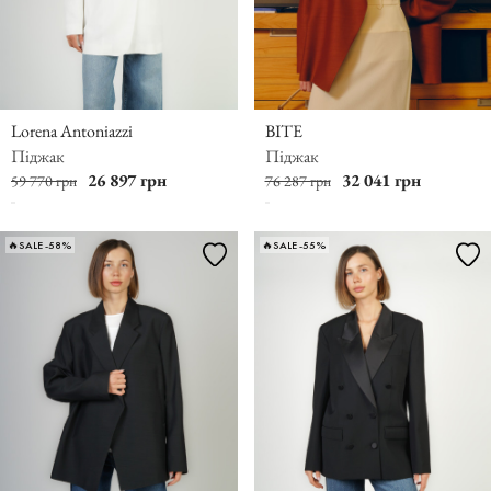
Lorena Antoniazzi
BITE
Піджак
Піджак
26 897 грн
32 041 грн
59 770 грн
76 287 грн
🔥SALE -58%
🔥SALE -55%