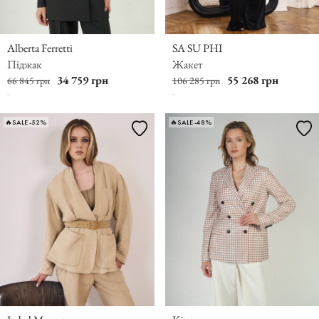
Alberta Ferretti
SA SU PHI
Піджак
Жакет
34 759 грн
55 268 грн
66 845 грн
106 285 грн
🔥SALE -52%
🔥SALE -48%