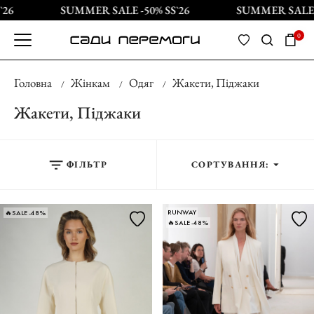
SUMMER SALE -50% SS`26
SUMMER SALE -50%
0
Головна
Жінкам
Одяг
Жакети, Піджаки
Жакети, Піджаки
ФІЛЬТР
СОРТУВАННЯ:
RUNWAY
🔥SALE -48%
🔥SALE -48%