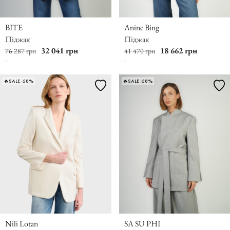
BITE
Anine Bing
Піджак
Піджак
32 041 грн
18 662 грн
76 287 грн
41 470 грн
🔥SALE -58%
🔥SALE -58%
Nili Lotan
SA SU PHI