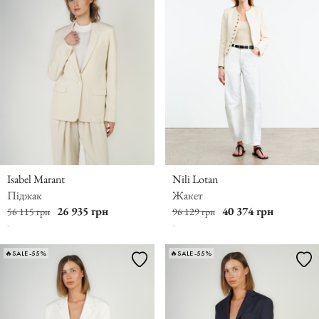
Isabel Marant
Nili Lotan
Піджак
Жакет
26 935 грн
40 374 грн
56 115 грн
96 129 грн
🔥SALE -55%
🔥SALE -55%