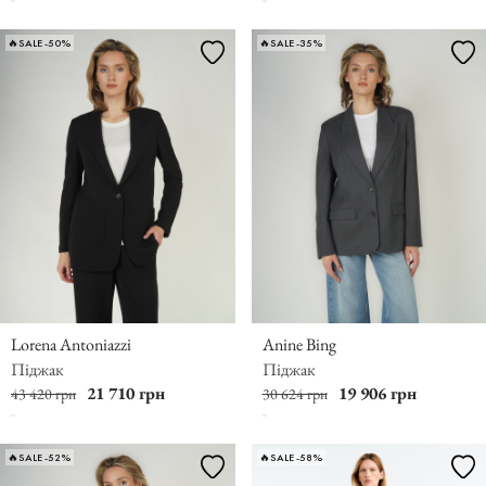
🔥SALE -50%
🔥SALE -35%
Lorena Antoniazzi
Anine Bing
Піджак
Піджак
21 710 грн
19 906 грн
43 420 грн
30 624 грн
🔥SALE -52%
🔥SALE -58%