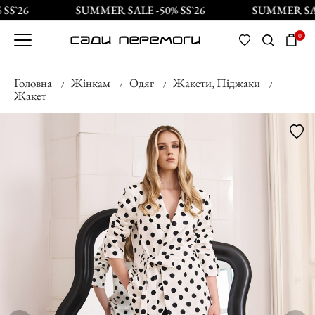
S`26
SUMMER SALE -50% SS`26
SUMMER SALE
0
Головна
Жінкам
Одяг
Жакети, Піджаки
Жакет