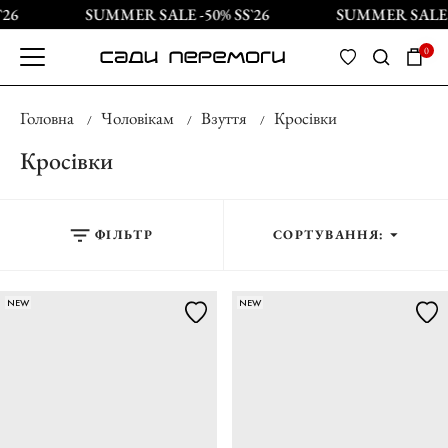
6
SUMMER SALE -50% SS`26
SUMMER SALE -5
0
Головна
Чоловікам
Взуття
Кросівки
Кросівки
ФІЛЬТР
СОРТУВАННЯ:
NEW
NEW