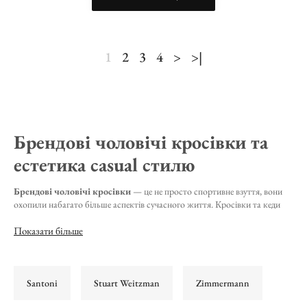
1
2
3
4
>
>|
Брендові чоловічі кросівки та
естетика casual стилю
Брендові чоловічі кросівки
— це не просто спортивне взуття, вони
охопили набагато більше аспектів сучасного життя. Кросівки та кеди
стали важливою складовою гардеробу, що поєднує практичність і
естетичну привабливість повсякденних образів. Серед провідних брендів,
Показати більше
які створюють зручні повсякденні кросівки, виділяються
Henderson
Baracco
,
Philippe Model
,
Santoni
,
Pellettieri Di Parma
,
Axel Arigato
та
Barrett
.
Santoni
Stuart Weitzman
Zimmermann
Особливості брендових кросівок