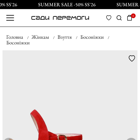
 SS`26
SUMMER SALE -50% SS`26
SUMMER SA
0
Головна
Жінкам
Взуття
Босоніжки
Босоніжки