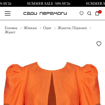
 SS`26
SUMMER SALE -50% SS`26
SUMMER SAL
0
Головна
Жінкам
Одяг
Жакети, Піджаки
Жакет