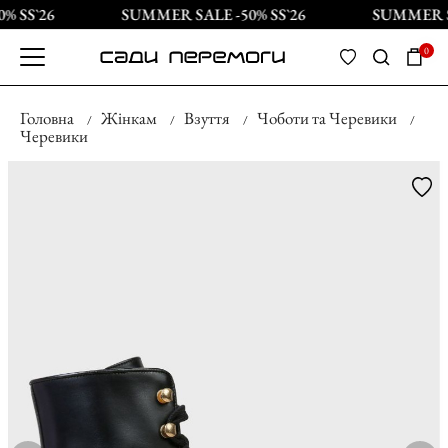
 SS`26
SUMMER SALE -50% SS`26
SUMMER SA
0
Головна
Жінкам
Взуття
Чоботи та Черевики
Черевики