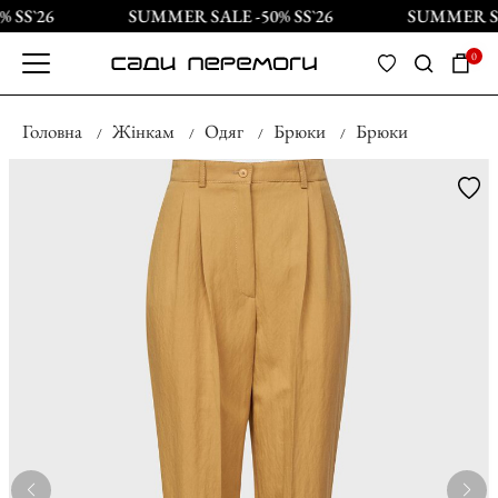
 SS`26
SUMMER SALE -50% SS`26
SUMMER SAL
0
Головна
Жінкам
Одяг
Брюки
Брюки