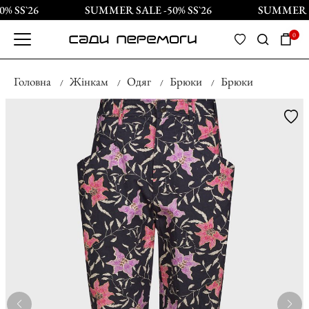
 SS`26
SUMMER SALE -50% SS`26
SUMMER SA
0
Головна
Жінкам
Одяг
Брюки
Брюки