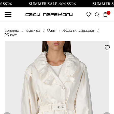
SS`26
SUMMER SALE -50% SS`26
SUMMER SAL
0
Головна
Жінкам
Одяг
Жакети, Піджаки
Жакет