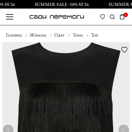
 SS`26
SUMMER SALE -50% SS`26
SUMMER SAL
0
Головна
Жінкам
Одяг
Топи
Топ