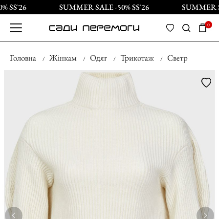
 SS`26
SUMMER SALE -50% SS`26
SUMMER SA
0
Головна
Жінкам
Одяг
Трикотаж
Светр