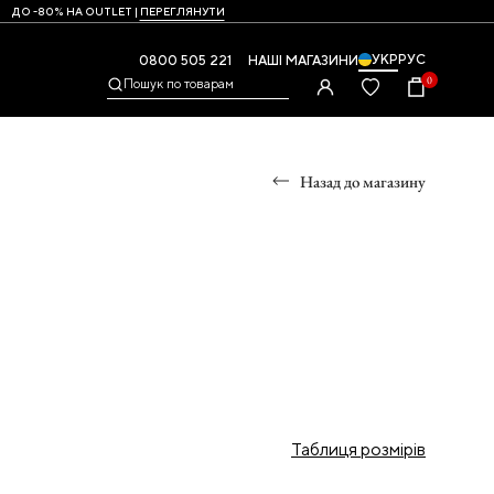
ДО -80% НА OUTLET |
ПЕРЕГЛЯНУТИ
УКР
РУС
0800 505 221
НАШІ МАГАЗИНИ
0
Пошук по товарам
Назад до магазину
УМКИ
,
Таблиця розмірів