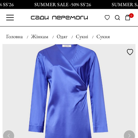
SS`26
SUMMER SALE -50% SS`26
SUMMER SAL
0
Головна
Жінкам
Одяг
Сукні
Сукня