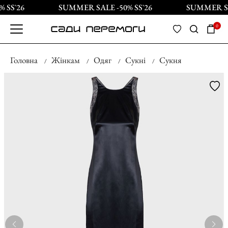
 SS`26
SUMMER SALE -50% SS`26
SUMMER SAL
0
Головна
Жінкам
Одяг
Сукні
Сукня