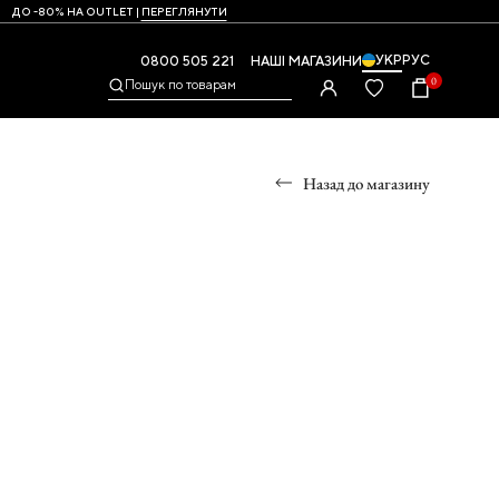
ДО -80% НА OUTLET |
ПЕРЕГЛЯНУТИ
УКР
РУС
0800 505 221
НАШІ МАГАЗИНИ
0
Пошук по товарам
Назад до магазину
УМКИ
,