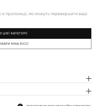
с є пропозиції, які можуть перевершити ваші
З ЦІЄЇ КАТЕГОРІЇ
ОВАРИ NINA RICCI