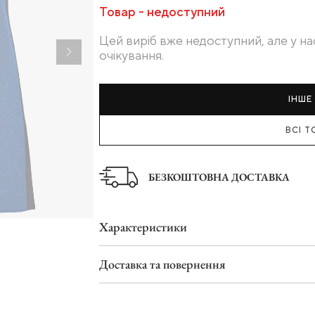
Товар - недоступний
Туфлі
Шльопанці
Цей виріб вже недоступний, але у на
очікування.
ІНШЕ 
ВСІ Т
БЕЗКОШТОВНА ДОСТАВКА
Характеристики
Доставка та повернення