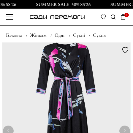
 SS`26
SUMMER SALE -50% SS`26
SUMMER SA
0
Головна
Жінкам
Одяг
Сукні
Сукня