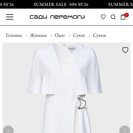
SS`26
SUMMER SALE -50% SS`26
SUMMER SAL
0
Головна
Жінкам
Одяг
Сукні
Сукня