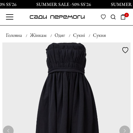
 SS`26
SUMMER SALE -50% SS`26
SUMMER SA
0
Головна
Жінкам
Одяг
Сукні
Сукня