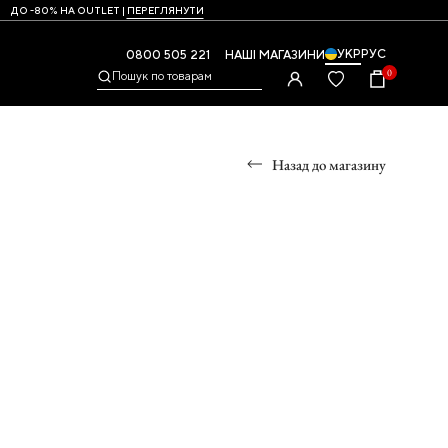
ДО -80% НА OUTLET |
ПЕРЕГЛЯНУТИ
УКР
РУС
0800 505 221
НАШІ МАГАЗИНИ
0
Пошук по товарам
Назад до магазину
УМКИ
,