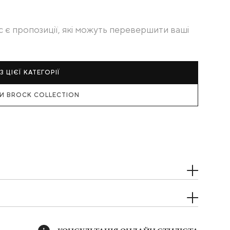
с є пропозиції, які можуть перевершити ваші
З ЦІЄЇ КАТЕГОРІЇ
РИ BROCK COLLECTION