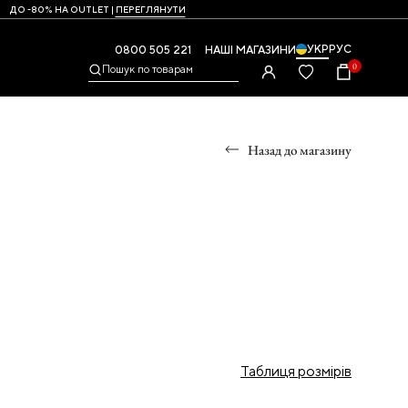
ДО -80% НА OUTLET |
ПЕРЕГЛЯНУТИ
УКР
РУС
0800 505 221
НАШІ МАГАЗИНИ
0
Пошук по товарам
Назад до магазину
УМКИ
,
Таблиця розмірів