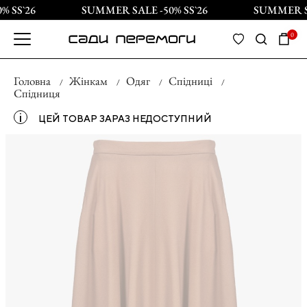
 SS`26
SUMMER SALE -50% SS`26
SUMMER SAL
0
Головна
Жінкам
Одяг
Спідниці
Спідниця
і
ЦЕЙ ТОВАР ЗАРАЗ НЕДОСТУПНИЙ