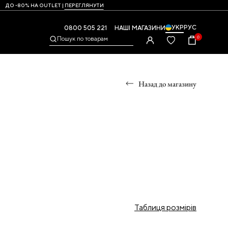
ДО -80% НА OUTLET |
ПЕРЕГЛЯНУТИ
УКР
РУС
0800 505 221
НАШІ МАГАЗИНИ
0
Пошук по товарам
Назад до магазину
УМКИ
,
Таблиця розмірів