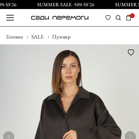
 SS`26
SUMMER SALE -50% SS`26
SUMMER SAL
0
Головна
SALE
Пуловер