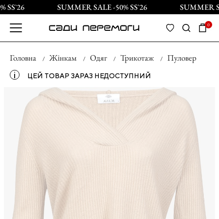
 SS`26
SUMMER SALE -50% SS`26
SUMMER SAL
0
Головна
Жінкам
Одяг
Трикотаж
Пуловер
і
ЦЕЙ ТОВАР ЗАРАЗ НЕДОСТУПНИЙ