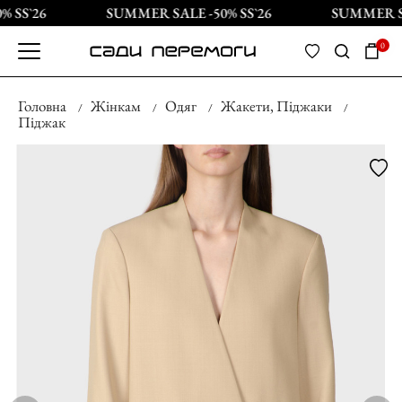
 SS`26
SUMMER SALE -50% SS`26
SUMMER SAL
0
Головна
Жінкам
Одяг
Жакети, Піджаки
Піджак