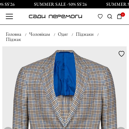
 SS`26
SUMMER SALE -50% SS`26
SUMMER SAL
0
Головна
Чоловікам
Одяг
Піджаки
Піджак