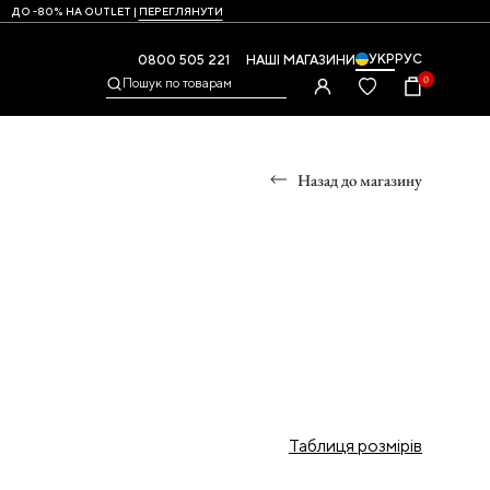
ДО -80% НА OUTLET |
ПЕРЕГЛЯНУТИ
УКР
РУС
0800 505 221
НАШІ МАГАЗИНИ
0
Пошук по товарам
Назад до магазину
УМКИ
,
Таблиця розмірів