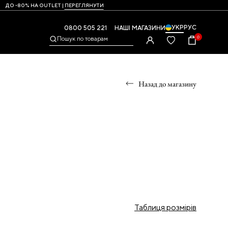
ДО -80% НА OUTLET |
ПЕРЕГЛЯНУТИ
УКР
РУС
0800 505 221
НАШІ МАГАЗИНИ
0
Пошук по товарам
Назад до магазину
УМКИ
,
Таблиця розмірів