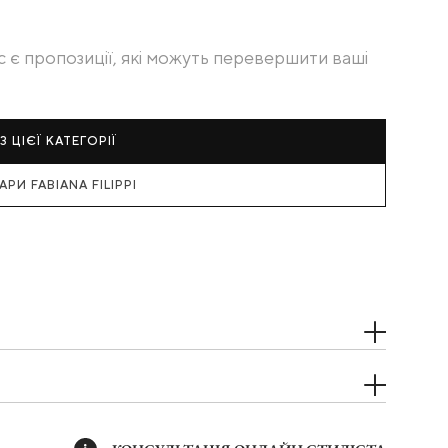
с є пропозиції, які можуть перевершити ваші
З ЦІЄЇ КАТЕГОРІЇ
АРИ FABIANA FILIPPI