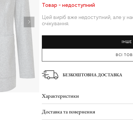
Товар - недоступний
Туфлі
Шльопанці
Цей виріб вже недоступний, але у на
очікування.
ІНШЕ 
ВСІ ТОВ
БЕЗКОШТОВНА ДОСТАВКА
Характеристики
Доставка та повернення