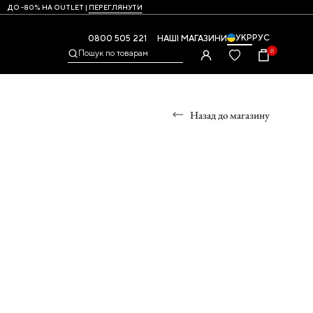
ДО -80% НА OUTLET |
ПЕРЕГЛЯНУТИ
УКР
РУС
0800 505 221
НАШІ МАГАЗИНИ
0
Пошук по товарам
Назад до магазину
УМКИ
,