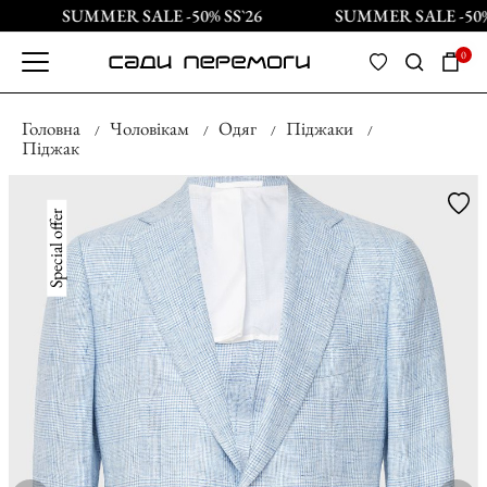
SUMMER SALE -50% SS`26
SUMMER SALE -50% 
0
Головна
Чоловікам
Одяг
Піджаки
Піджак
Special offer