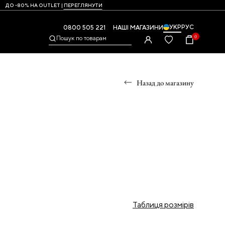
ДО -80% НА OUTLET |
ПЕРЕГЛЯНУТИ
УКР
РУС
0800 505 221
НАШІ МАГАЗИНИ
0
Пошук по товарам
Назад до магазину
УМКИ
,
Таблиця розмірів