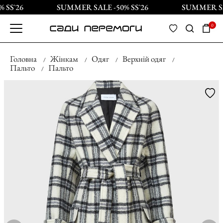
SS`26
SUMMER SALE -50% SS`26
SUMMER SAL
0
Головна
Жінкам
Одяг
Верхній одяг
Пальто
Пальто