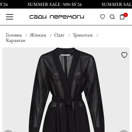
`26
SUMMER SALE -50% SS`26
SUMMER SALE 
0
Головна
Жінкам
Одяг
Трикотаж
Кардиган