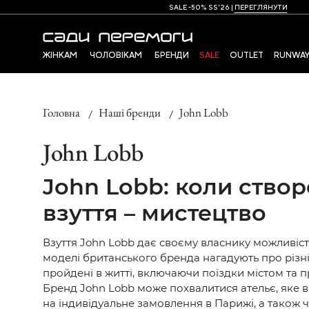
SALE -50% SS'26 |
ПЕРЕГЛЯНУТИ
ЖІНКАМ
ЧОЛОВІКАМ
БРЕНДИ
SALE
OUTLET
RUNWA
Головна
Наші бренди
John Lobb
НОВИНКИ
НОВИНКИ
ОДЯГ
ОДЯГ
ВЕРХНІЙ
ВЕРХНІЙ 
ОДЯГ
Боді
Брюки
John Lobb
Дублянки
Куртки
Брюки
Джинси
Жилети
Пуховики
Гольфи
Кардигани
John Lobb: коли ство
Куртки
Пальто
Джинси
Костюми
Пальто
Жилети
взуття – мистецтво
Жакети,
Лонгсліви
Піджаки
Плащі
Піджаки
Жилети
Пуховики
Взуття John Lobb дає своєму власнику можливість
Поло
Кардигани
моделі британського бренда нагадують про різн
Cорочки
пройдені в житті, включаючи поїздки містом та 
Костюми
Светри
Бренд John Lobb може похвалитися ательє, яке в
Поло
Спортивний одяг
на індивідуальне замовлення в Парижі, а також 
Сукні