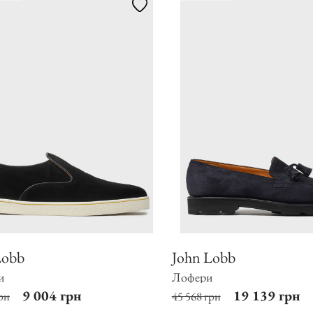
Lobb
John Lobb
и
Лофери
9 004 грн
19 139 грн
рн
45 568 грн