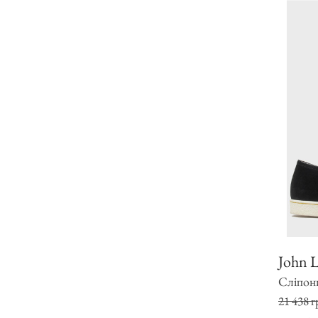
John 
Сліпон
21 438 г