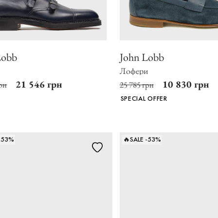
Lobb
John Lobb
Лофери
21 546 грн
10 830 грн
рн
25 785 грн
SPECIAL OFFER
 -53%
🔥SALE -53%