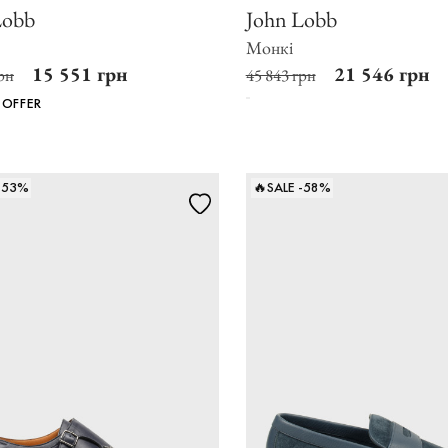
Lobb
John Lobb
Монкі
15 551 грн
21 546 грн
рн
45 843 грн
 OFFER
 -53%
🔥SALE -58%