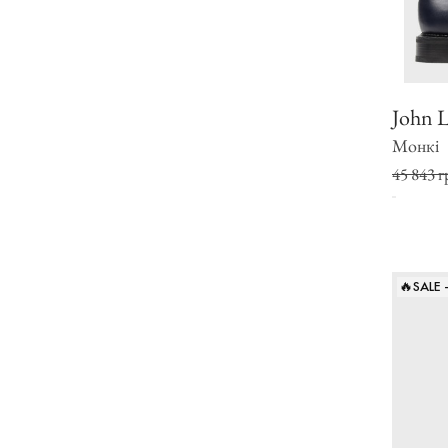
John 
Монкі
45 843 г
🔥SALE