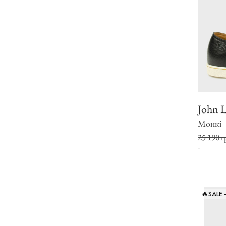
John 
Монкі
25 190 г
🔥SALE