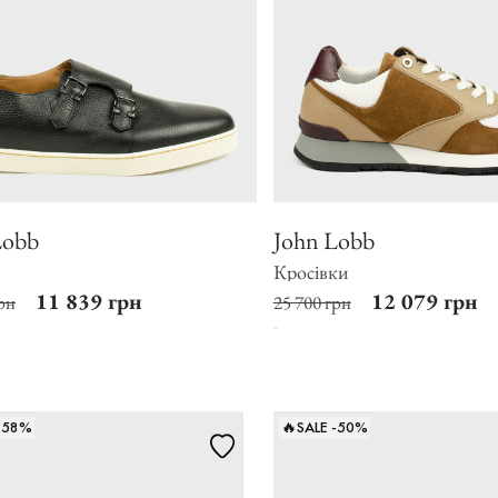
Lobb
John Lobb
Кросівки
11 839 грн
12 079 грн
рн
25 700 грн
 -58%
🔥SALE -50%