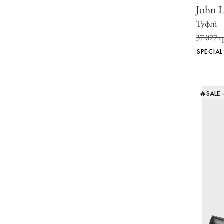
John 
Туфлі
37 027 г
SPECIAL
🔥SALE