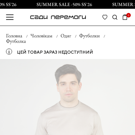
 SS`26
SUMMER SALE -50% SS`26
SUMMER SA
0
Головна
Чоловікам
Одяг
Футболки
Футболка
і
ЦЕЙ ТОВАР ЗАРАЗ НЕДОСТУПНИЙ