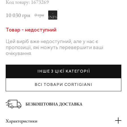
Код товару: 1673269
-
10 030 грн
0 грн
INF%
Товар - недоступний
Цей виріб вже недоступний, але у нас є
пропозиції, які можуть перевершити ваші
очікування.
ІНШЕ З ЦІЄЇ КАТЕГОРІЇ
ВСІ ТОВАРИ CORTIGIANI
БЕЗКОШТОВНА ДОСТАВКА
Характеристики