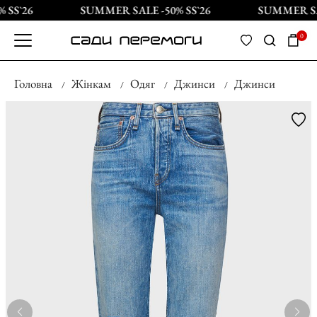
SS`26
SUMMER SALE -50% SS`26
SUMMER SAL
0
Головна
Жінкам
Одяг
Джинси
Джинси