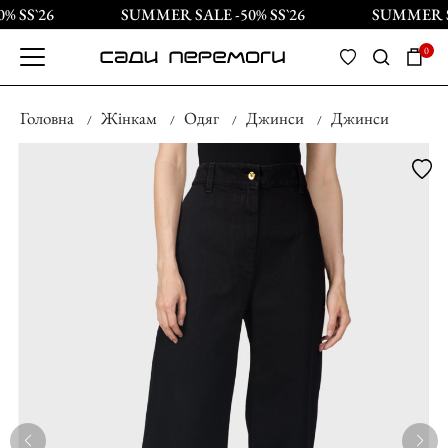
 SS`26
SUMMER SALE -50% SS`26
SUMMER SA
0
Головна
Жінкам
Одяг
Джинси
Джинси