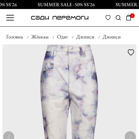
 SS`26
SUMMER SALE -50% SS`26
SUMMER SA
0
Головна
Жінкам
Одяг
Джинси
Джинси