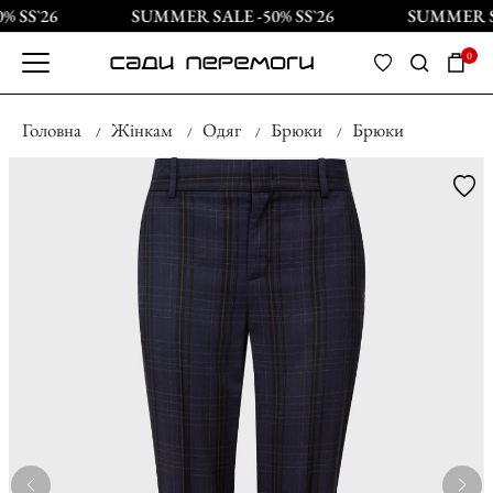
 SS`26
SUMMER SALE -50% SS`26
SUMMER SA
0
Головна
Жінкам
Одяг
Брюки
Брюки