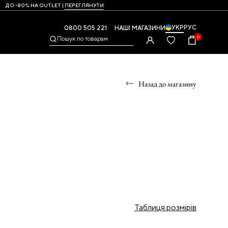
ДО -80% НА OUTLET |
ПЕРЕГЛЯНУТИ
УКР
РУС
0800 505 221
НАШІ МАГАЗИНИ
0
Пошук по товарам
Назад до магазину
УМКИ
,
Таблиця розмірів