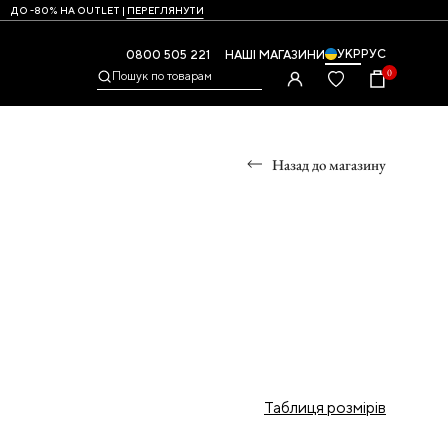
ДО -80% НА OUTLET |
ПЕРЕГЛЯНУТИ
УКР
РУС
0800 505 221
НАШІ МАГАЗИНИ
0
Пошук по товарам
Назад до магазину
УМКИ
,
Таблиця розмірів