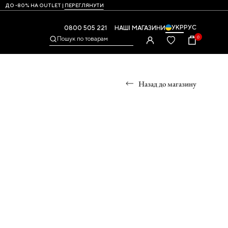
ДО -80% НА OUTLET |
ПЕРЕГЛЯНУТИ
УКР
РУС
0800 505 221
НАШІ МАГАЗИНИ
0
Пошук по товарам
Назад до магазину
УМКИ
,