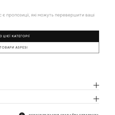
с є пропозиції, які можуть перевершити ваші
З ЦІЄЇ КАТЕГОРІЇ
 ТОВАРИ ASPESI