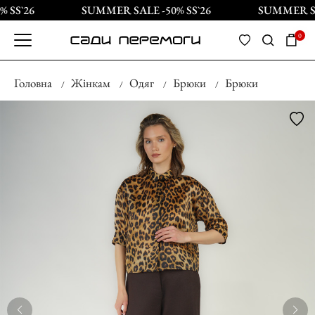
SS`26
SUMMER SALE -50% SS`26
SUMMER SAL
0
Головна
Жінкам
Одяг
Брюки
Брюки