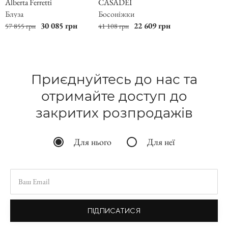
Alberta Ferretti
CASADEI
Блуза
Босоніжки
30 085 грн
22 609 грн
57 855 грн
41 108 грн
Приєднуйтесь до нас та
отримайте доступ до
закритих розпродажів
Для нього
Для неї
ПІДПИСАТИСЯ