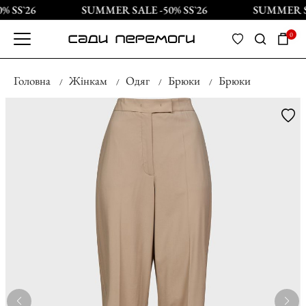
 SS`26
SUMMER SALE -50% SS`26
SUMMER SA
0
Головна
Жінкам
Одяг
Брюки
Брюки