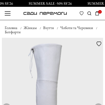
 SS`26
SUMMER SALE -50% SS`26
SUMMER SA
0
Головна
Жінкам
Взуття
Чоботи та Черевики
Ботфорти