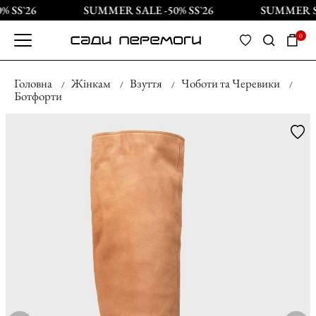
 SS`26
SUMMER SALE -50% SS`26
SUMMER SAL
0
Головна
Жінкам
Взуття
Чоботи та Черевики
Ботфорти