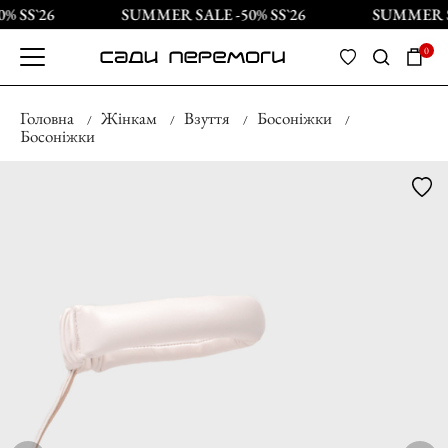
 SS`26
SUMMER SALE -50% SS`26
SUMMER SA
0
Головна
Жінкам
Взуття
Босоніжки
Босоніжки