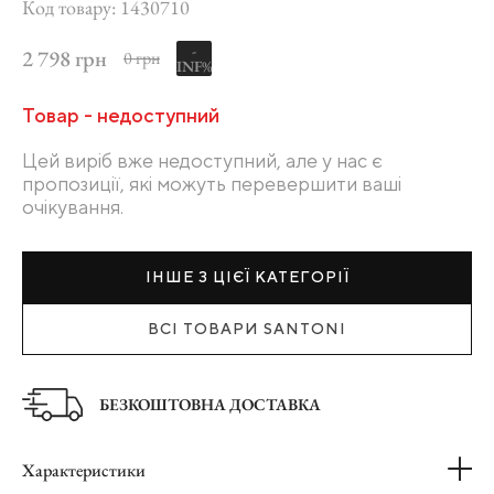
Код товару: 1430710
-
2 798 грн
0 грн
INF%
Товар - недоступний
Цей виріб вже недоступний, але у нас є
пропозиції, які можуть перевершити ваші
очікування.
ІНШЕ З ЦІЄЇ КАТЕГОРІЇ
ВСІ ТОВАРИ SANTONI
БЕЗКОШТОВНА ДОСТАВКА
Характеристики