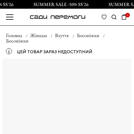
SS`26
SUMMER SALE -50% SS`26
SUMMER SAL
0
Головна
Жінкам
Взуття
Босоніжки
Босоніжки
і
ЦЕЙ ТОВАР ЗАРАЗ НЕДОСТУПНИЙ